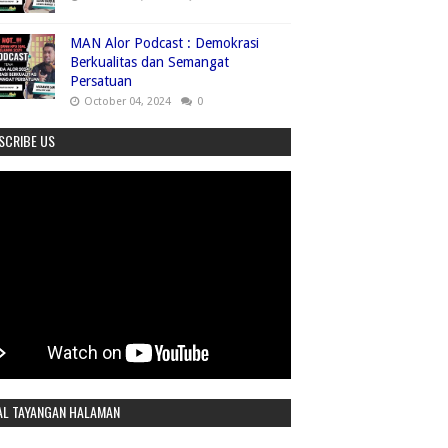
MAN Alor Podcast : Demokrasi
Berkualitas dan Semangat
Persatuan
October 04, 2024
0
SCRIBE US
AL TAYANGAN HALAMAN