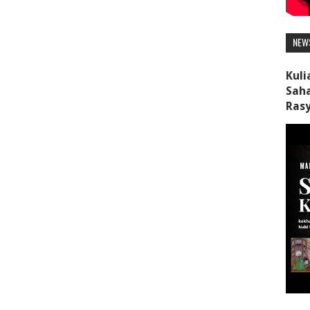
NEW
Kuli
Saha
Rasy