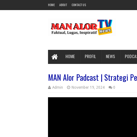
HOME
ABOUT
CONTACT US
HOME
PROFIL
NEWS
PODCA
MAN Alor Padcast | Strategi 
Admin
November 19, 2024
0