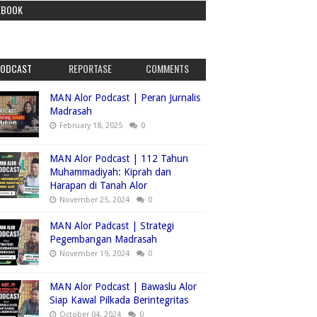
EBOOK
PODCAST
REPORTASE
COMMENTS
MAN Alor Podcast | Peran Jurnalis
Madrasah
February 18, 2025
0
MAN Alor Podcast | 112 Tahun
Muhammadiyah: Kiprah dan
Harapan di Tanah Alor
November 25, 2024
0
MAN Alor Padcast | Strategi
Pegembangan Madrasah
November 19, 2024
0
MAN Alor Podcast | Bawaslu Alor
Siap Kawal Pilkada Berintegritas
October 04, 2024
0