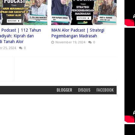
 Podcast | 112 Tahun
MAN Alor Padcast | Strategi
iyah: Kiprah dan
Pegembangan Madrasah
i Tanah Alor
November 19, 2024
0
r 25, 2024
0
BLOGGER
DISQUS
FACEBOOK