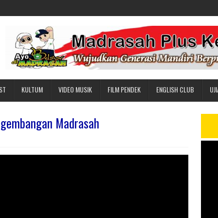
ST
KULTUM
VIDEO MUSIK
FILM PENDEK
ENGLISH CLUB
UJ
Pegembangan Madrasah